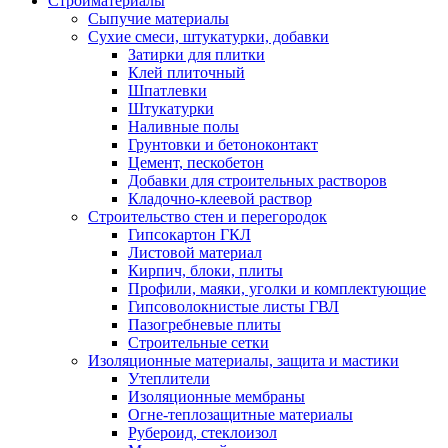
Стройматериалы
Сыпучие материалы
Сухие смеси, штукатурки, добавки
Затирки для плитки
Клей плиточный
Шпатлевки
Штукатурки
Наливные полы
Грунтовки и бетоноконтакт
Цемент, пескобетон
Добавки для строительных растворов
Кладочно-клеевой раствор
Строительство стен и перегородок
Гипсокартон ГКЛ
Листовой материал
Кирпич, блоки, плиты
Профили, маяки, уголки и комплектующие
Гипсоволокнистые листы ГВЛ
Пазогребневые плиты
Строительные сетки
Изоляционные материалы, защита и мастики
Утеплители
Изоляционные мембраны
Огне-теплозащитные материалы
Рубероид, стеклоизол