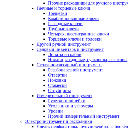
Прочие расходники для ручного инстру
Гаечные и торцевые ключи
Трещетки
Комбинированные ключи
Разводные ключи
Трубные ключи
Четырех, шестигранные ключи
Торцевые ключи и головки
Другой ручной инструмент
Садовый инвентарь и инструмент
Лопаты и грабли
Ножницы садовые, сучкорезы, секаторы
Столярно-слесарный инструмент
Резьбонарезной инструмент
Отвертки
Ножовки
Стамески
Струбцины
Измерительный инструмент
Рулетки и линейки
Угольники и угломеры
Уровни
Прочий измерительный инструмент
Электроинструмент и расходники
Дрели, перфораторы, шуруповерёты, гайковё