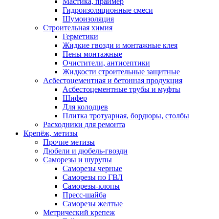
Мастика, праймер
Гидроизоляционные смеси
Шумоизоляция
Строительная химия
Герметики
Жидкие гвозди и монтажные клея
Пены монтажные
Очистители, антисептики
Жидкости строительные защитные
Асбестоцементная и бетонная продукция
Асбестоцементные трубы и муфты
Шифер
Для колодцев
Плитка тротуарная, бордюры, столбы
Расходники для ремонта
Крепёж, метизы
Прочие метизы
Дюбели и дюбель-гвозди
Саморезы и шурупы
Саморезы черные
Саморезы по ГВЛ
Саморезы-клопы
Пресс-шайба
Саморезы желтые
Метрический крепеж