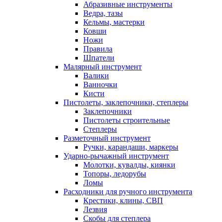
Абразивные инструменты
Ведра, тазы
Кельмы, мастерки
Ковши
Ножи
Правила
Шпатели
Малярный инструмент
Валики
Ванночки
Кисти
Пистолеты, заклепочники, степлеры
Заклепочники
Пистолеты строительные
Степлеры
Разметочный инструмент
Ручки, карандаши, маркеры
Ударно-рычажный инструмент
Молотки, кувалды, киянки
Топоры, ледорубы
Ломы
Расходники для ручного инструмента
Крестики, клины, СВП
Лезвия
Скобы для степлера