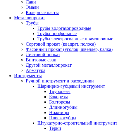
Лаки
Эмали
Колерные пасты
Металлопрокат
Трубы
Трубы водогазопроводные
Трубы профильные
Трубы электросварные прямошовные
Сортовой прокат (квадрат, полоса)
Фасонный прокат (уголок, швеллер, балка)
Листовой прокат
Винтовые сваи
Другой металлопрокат
Арматура
Инструменты
Ручной инструмент и расходники
Шарнирно-губцевый инструмент
Труборезы
Бокорезы
Болторезы
Длинногубцы
Ножницы
Плоскогубцы
Штукатурно-строительный инструмент
Терки