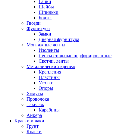
Гайки
Шайбы
Шпильки
Болты
Гвозди
Фурнитура
Замки
Дверная фурнитура
Монтажные ленты
Изоленты
Ленты стальные перфорированные
Скотчи, ленты
Металлический крепеж
Крепления
Пластины
Уголки
Опоры
Хомуты
Проволока
Такелаж
Карабины
Анкера
Краски и лаки
Грунт
Краски