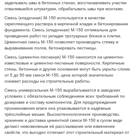
заделывать швы в бетонных стенах, восстанавливать участки
отвалившейся штукатурки, обрабатывать швы при монтаже.
Смесь (кладочная) М-150 используется в качестве
скрепляющего раствора в кирпичной кладке и бетонировании
фундамента. Смесь (кладочная) М-150 оптимальна для
проведения работ по укладке тротуарных блоков и плитки.
Цементная смесь М-150 позволяет производить стяжку и
выравнивание полов, бетонировать лестницы.
Смесь (цементно-песчаная) М-150 наносится на цементно-
известковые и цементно-песчаные поверхности. Кирпичные
стены, бетонные и другие основания могут быть укрыты слоем
от 5 до 50 мм смеси М-150, цена которой значительно
снижает расходы на строительные работы.
Смесь универсальная М-150 вырабатывается в заводских
условиях с обязательным соблюдением всех требований по
дозировке и составу компонентов. Для предупреждения
проникновения влаги она упаковывается в надёжные
трёхслойные мешки. Высокотехнологичное производство,
хранение и доставка цементной смеси М-150 в сухом виде
делают невозможным её расслаивание или изменение
свойств, что выгодно отличает этот строительный материал от